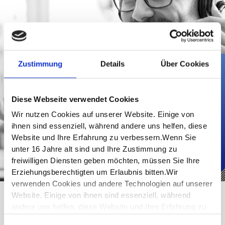
Zustimmung
Details
Über Cookies
SIE HABEN FRAGEN?
Diese Webseite verwendet Cookies
Unser Service-Team ist für Sie da und berät Sie
Wir nutzen Cookies auf unserer Website. Einige von
individuell und unverbindlich.
ihnen sind essenziell, während andere uns helfen, diese
Website und Ihre Erfahrung zu verbessern.Wenn Sie
RÜCKRUF ANFORDERN
unter 16 Jahre alt sind und Ihre Zustimmung zu
freiwilligen Diensten geben möchten, müssen Sie Ihre
Erziehungsberechtigten um Erlaubnis bitten.Wir
verwenden Cookies und andere Technologien auf unserer
Website. Einige von ihnen sind essenziell, während
andere uns helfen, diese Website und Ihre Erfahrung zu
verbessern. Personenbezogene Daten können
IHR ERFOLG IST UNSER ZIEL – VERSPROCHEN