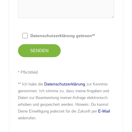
B
Datenschutzerklärung gelesen**
i
t
t
e
l
a
* Pflichtfeld
s
Datenschutzerklärung
** Ich habe die
zur Kenntnis
s
genommen. Ich stimme zu, dass meine Angaben und
e
Daten zur Beantwortung meiner Anfrage elektronisch
d
erhoben und gespeichert werden. Hinweis: Du kannst
i
E-Mail
Deine Einwilligung jederzeit für die Zukunft per
e
widerrufen.
s
e