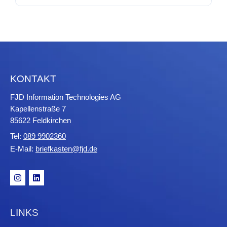
s
F
e
l
d
l
e
KONTAKT
e
r
FJD Information Technologies AG
.
Kapellenstraße 7
85622 Feldkirchen
Tel:
089 9902360
E-Mail:
briefkasten@fjd.de
LINKS