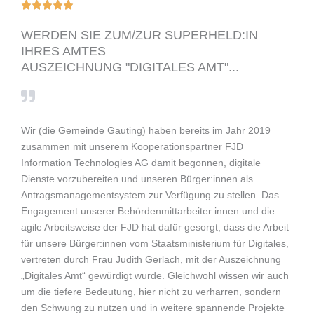
B





e
WERDEN SIE ZUM/ZUR SUPERHELD:IN
w
IHRES AMTES
e
AUSZEICHNUNG "DIGITALES AMT"...
r
t
e
t
Wir (die Gemeinde Gauting) haben bereits im Jahr 2019
m
zusammen mit unserem Kooperationspartner FJD
i
Information Technologies AG damit begonnen, digitale
t
Dienste vorzubereiten und unseren Bürger:innen als
5
Antragsmanagementsystem zur Verfügung zu stellen. Das
v
Engagement unserer Behördenmittarbeiter:innen und die
o
agile Arbeitsweise der FJD hat dafür gesorgt, dass die Arbeit
n
für unsere Bürger:innen vom Staatsministerium für Digitales,
5
vertreten durch Frau Judith Gerlach, mit der Auszeichnung
„Digitales Amt“ gewürdigt wurde. Gleichwohl wissen wir auch
um die tiefere Bedeutung, hier nicht zu verharren, sondern
den Schwung zu nutzen und in weitere spannende Projekte