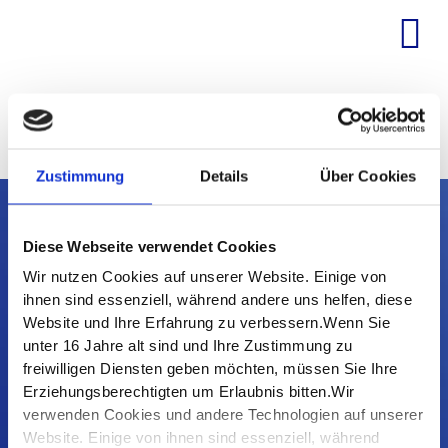
Zum
Inhalt
springen
BAYERNPACKAGE
Zustimmung
Details
Über Cookies
Diese Webseite verwendet Cookies
KONTAKT
Wir nutzen Cookies auf unserer Website. Einige von
FJD Information Technologies AG
ihnen sind essenziell, während andere uns helfen, diese
Kapellenstraße 7
Website und Ihre Erfahrung zu verbessern.Wenn Sie
85622 Feldkirchen
unter 16 Jahre alt sind und Ihre Zustimmung zu
Tel:
089 9902360
freiwilligen Diensten geben möchten, müssen Sie Ihre
E-Mail:
briefkasten@fjd.de
Erziehungsberechtigten um Erlaubnis bitten.Wir
verwenden Cookies und andere Technologien auf unserer
Website. Einige von ihnen sind essenziell, während